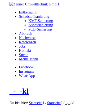
Entkernung
Schadstoffsanierung
KMF-Sanierung
Asbestsanierung
PCB-Sanierung
Abbruch
Nachweise
Referenzen
Jobs
Kontakt
Suche
Menü
Menü
Facebook
Instagram
WhatsApp
_-_-kl
Du bist hier:
Startseite
1
/
Startseite
2
/
_-_-kl