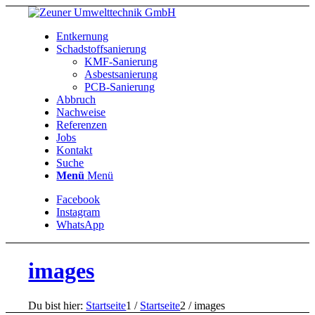
Entkernung
Schadstoffsanierung
KMF-Sanierung
Asbestsanierung
PCB-Sanierung
Abbruch
Nachweise
Referenzen
Jobs
Kontakt
Suche
Menü
Menü
Facebook
Instagram
WhatsApp
images
Du bist hier:
Startseite
1
/
Startseite
2
/
images