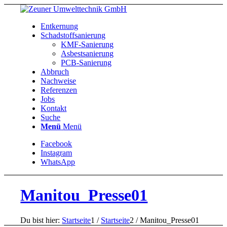
Entkernung
Schadstoffsanierung
KMF-Sanierung
Asbestsanierung
PCB-Sanierung
Abbruch
Nachweise
Referenzen
Jobs
Kontakt
Suche
Menü
Menü
Facebook
Instagram
WhatsApp
Manitou_Presse01
Du bist hier:
Startseite
1
/
Startseite
2
/
Manitou_Presse01